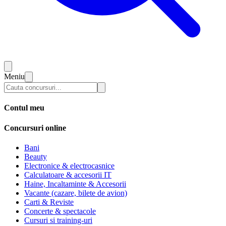
Meniu
Contul meu
Concursuri online
Bani
Beauty
Electronice & electrocasnice
Calculatoare & accesorii IT
Haine, Incaltaminte & Accesorii
Vacante (cazare, bilete de avion)
Carti & Reviste
Concerte & spectacole
Cursuri si training-uri