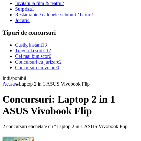
Invitatii la film & teatru
2
Surpriza
1
Restaurante / cafenele / cluburi / baruri
1
Jocuri
4
Tipuri de concursuri
Castig instant
13
Trageri la sorti
112
Cel mai bun scor
0
Concursuri cu jurizare
2
Concursuri cu votare
0
Indisponibil
Acasa
/
#
Laptop 2 in 1 ASUS Vivobook Flip
Concursuri: Laptop 2 in 1
ASUS Vivobook Flip
2 concursuri etichetate cu "Laptop 2 in 1 ASUS Vivobook Flip"