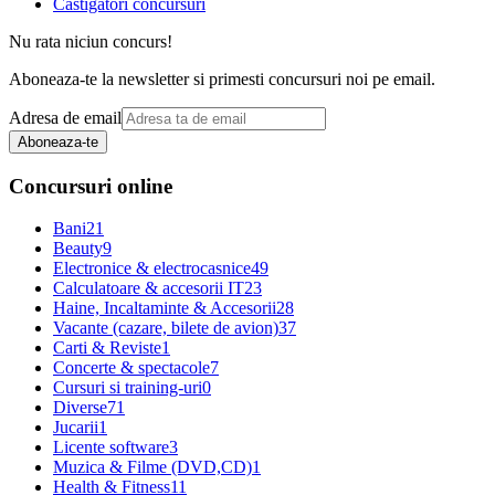
Castigatori concursuri
Nu rata niciun concurs!
Aboneaza-te la newsletter si primesti concursuri noi pe email.
Adresa de email
Aboneaza-te
Concursuri online
Bani
21
Beauty
9
Electronice & electrocasnice
49
Calculatoare & accesorii IT
23
Haine, Incaltaminte & Accesorii
28
Vacante (cazare, bilete de avion)
37
Carti & Reviste
1
Concerte & spectacole
7
Cursuri si training-uri
0
Diverse
71
Jucarii
1
Licente software
3
Muzica & Filme (DVD,CD)
1
Health & Fitness
11