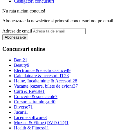
Castigatori concursuri
Nu rata niciun concurs!
Aboneaza-te la newsletter si primesti concursuri noi pe email.
Adresa de email
Aboneaza-te
Concursuri online
Bani
21
Beauty
9
Electronice & electrocasnice
49
Calculatoare & accesorii IT
23
Haine, Incaltaminte & Accesorii
28
Vacante (cazare, bilete de avion)
37
Carti & Reviste
1
Concerte & spectacole
7
Cursuri si training-uri
0
Diverse
71
Jucarii
1
Licente software
3
Muzica & Filme (DVD,CD)
1
Health & Fitness
11