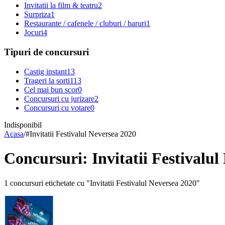
Invitatii la film & teatru
2
Surpriza
1
Restaurante / cafenele / cluburi / baruri
1
Jocuri
4
Tipuri de concursuri
Castig instant
13
Trageri la sorti
113
Cel mai bun scor
0
Concursuri cu jurizare
2
Concursuri cu votare
0
Indisponibil
Acasa
/
#
Invitatii Festivalul Neversea 2020
Concursuri: Invitatii Festivalul
1 concursuri etichetate cu "Invitatii Festivalul Neversea 2020"