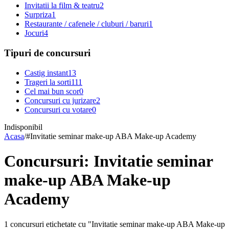
Invitatii la film & teatru
2
Surpriza
1
Restaurante / cafenele / cluburi / baruri
1
Jocuri
4
Tipuri de concursuri
Castig instant
13
Trageri la sorti
111
Cel mai bun scor
0
Concursuri cu jurizare
2
Concursuri cu votare
0
Indisponibil
Acasa
/
#
Invitatie seminar make-up ABA Make-up Academy
Concursuri: Invitatie seminar
make-up ABA Make-up
Academy
1 concursuri etichetate cu "Invitatie seminar make-up ABA Make-up