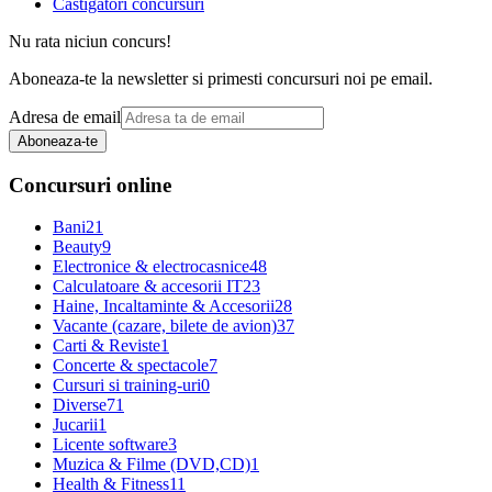
Castigatori concursuri
Nu rata niciun concurs!
Aboneaza-te la newsletter si primesti concursuri noi pe email.
Adresa de email
Aboneaza-te
Concursuri online
Bani
21
Beauty
9
Electronice & electrocasnice
48
Calculatoare & accesorii IT
23
Haine, Incaltaminte & Accesorii
28
Vacante (cazare, bilete de avion)
37
Carti & Reviste
1
Concerte & spectacole
7
Cursuri si training-uri
0
Diverse
71
Jucarii
1
Licente software
3
Muzica & Filme (DVD,CD)
1
Health & Fitness
11