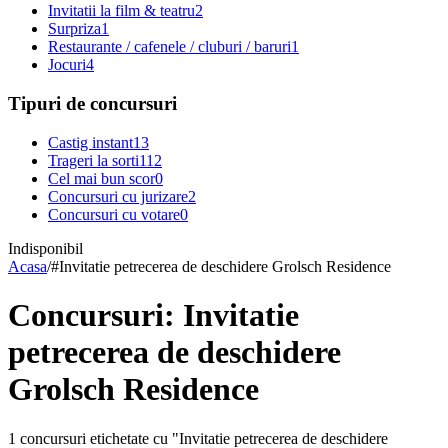
Invitatii la film & teatru
2
Surpriza
1
Restaurante / cafenele / cluburi / baruri
1
Jocuri
4
Tipuri de concursuri
Castig instant
13
Trageri la sorti
112
Cel mai bun scor
0
Concursuri cu jurizare
2
Concursuri cu votare
0
Indisponibil
Acasa
/
#
Invitatie petrecerea de deschidere Grolsch Residence
Concursuri: Invitatie
petrecerea de deschidere
Grolsch Residence
1 concursuri etichetate cu "Invitatie petrecerea de deschidere