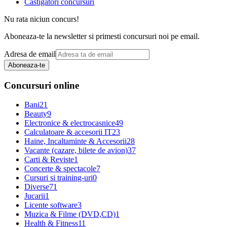
Castigatori concursuri
Nu rata niciun concurs!
Aboneaza-te la newsletter si primesti concursuri noi pe email.
Adresa de email
Aboneaza-te
Concursuri online
Bani
21
Beauty
9
Electronice & electrocasnice
49
Calculatoare & accesorii IT
23
Haine, Incaltaminte & Accesorii
28
Vacante (cazare, bilete de avion)
37
Carti & Reviste
1
Concerte & spectacole
7
Cursuri si training-uri
0
Diverse
71
Jucarii
1
Licente software
3
Muzica & Filme (DVD,CD)
1
Health & Fitness
11