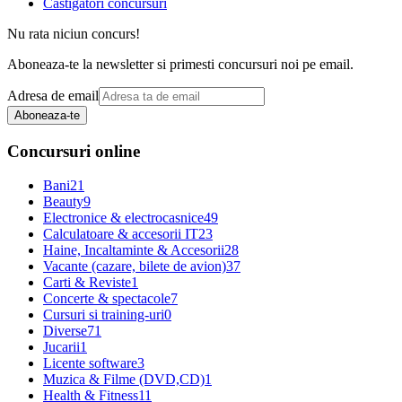
Castigatori concursuri
Nu rata niciun concurs!
Aboneaza-te la newsletter si primesti concursuri noi pe email.
Adresa de email
Aboneaza-te
Concursuri online
Bani
21
Beauty
9
Electronice & electrocasnice
49
Calculatoare & accesorii IT
23
Haine, Incaltaminte & Accesorii
28
Vacante (cazare, bilete de avion)
37
Carti & Reviste
1
Concerte & spectacole
7
Cursuri si training-uri
0
Diverse
71
Jucarii
1
Licente software
3
Muzica & Filme (DVD,CD)
1
Health & Fitness
11