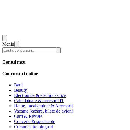
Meniu
Contul meu
Concursuri online
Bani
Beauty
Electronice & electrocasnice
Calculatoare & accesorii IT
Haine, Incaltaminte & Accesorii
Vacante (cazare, bilete de avion)
Carti & Reviste
Concerte & spectacole
Cursuri si training-uri