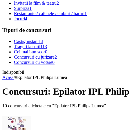
Invitatii la film & teatru
2
Surpriza
1
Restaurante / cafenele / cluburi / baruri
1
Jocuri
4
Tipuri de concursuri
Castig instant
13
Trageri la sorti
113
Cel mai bun scor
0
Concursuri cu jurizare
2
Concursuri cu votare
0
Indisponibil
Acasa
/
#
Epilator IPL Philips Lumea
Concursuri: Epilator IPL Phili
10 concursuri etichetate cu "Epilator IPL Philips Lumea"