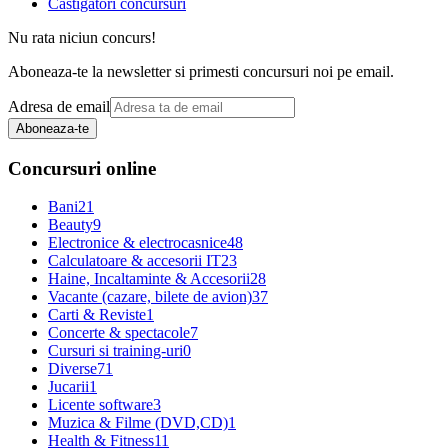
Castigatori concursuri
Nu rata niciun concurs!
Aboneaza-te la newsletter si primesti concursuri noi pe email.
Adresa de email
Aboneaza-te
Concursuri online
Bani
21
Beauty
9
Electronice & electrocasnice
48
Calculatoare & accesorii IT
23
Haine, Incaltaminte & Accesorii
28
Vacante (cazare, bilete de avion)
37
Carti & Reviste
1
Concerte & spectacole
7
Cursuri si training-uri
0
Diverse
71
Jucarii
1
Licente software
3
Muzica & Filme (DVD,CD)
1
Health & Fitness
11