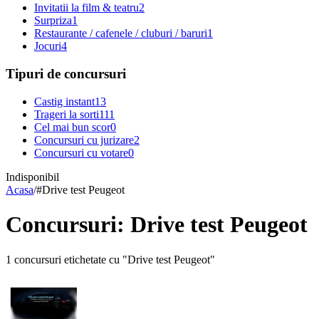
Invitatii la film & teatru
2
Surpriza
1
Restaurante / cafenele / cluburi / baruri
1
Jocuri
4
Tipuri de concursuri
Castig instant
13
Trageri la sorti
111
Cel mai bun scor
0
Concursuri cu jurizare
2
Concursuri cu votare
0
Indisponibil
Acasa
/
#
Drive test Peugeot
Concursuri: Drive test Peugeot
1 concursuri etichetate cu "Drive test Peugeot"