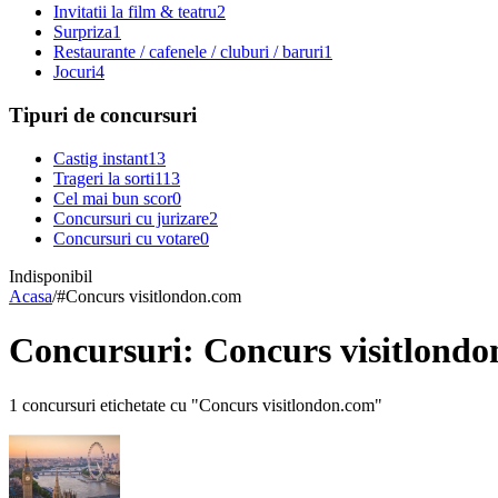
Invitatii la film & teatru
2
Surpriza
1
Restaurante / cafenele / cluburi / baruri
1
Jocuri
4
Tipuri de concursuri
Castig instant
13
Trageri la sorti
113
Cel mai bun scor
0
Concursuri cu jurizare
2
Concursuri cu votare
0
Indisponibil
Acasa
/
#
Concurs visitlondon.com
Concursuri: Concurs visitlond
1 concursuri etichetate cu "Concurs visitlondon.com"