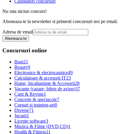
Castigatori concursuri
Nu rata niciun concurs!
Aboneaza-te la newsletter si primesti concursuri noi pe email.
Adresa de email
Aboneaza-te
Concursuri online
Bani
21
Beauty
9
Electronice & electrocasnice
49
Calculatoare & accesorii IT
23
Haine, Incaltaminte & Accesorii
28
Vacante (cazare, bilete de avion)
37
Carti & Reviste
1
Concerte & spectacole
7
Cursuri si training-uri
0
Diverse
71
Jucarii
1
Licente software
3
Muzica & Filme (DVD,CD)
1
Health & Fitness
11