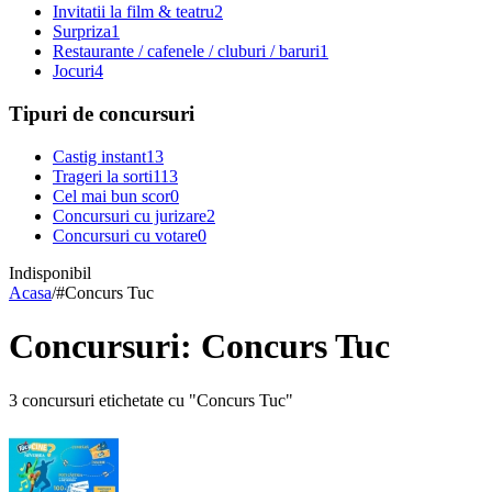
Invitatii la film & teatru
2
Surpriza
1
Restaurante / cafenele / cluburi / baruri
1
Jocuri
4
Tipuri de concursuri
Castig instant
13
Trageri la sorti
113
Cel mai bun scor
0
Concursuri cu jurizare
2
Concursuri cu votare
0
Indisponibil
Acasa
/
#
Concurs Tuc
Concursuri: Concurs Tuc
3 concursuri etichetate cu "Concurs Tuc"