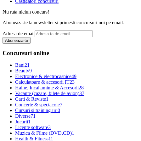
Castigatori concursuri
Nu rata niciun concurs!
Aboneaza-te la newsletter si primesti concursuri noi pe email.
Adresa de email
Aboneaza-te
Concursuri online
Bani
21
Beauty
9
Electronice & electrocasnice
49
Calculatoare & accesorii IT
23
Haine, Incaltaminte & Accesorii
28
Vacante (cazare, bilete de avion)
37
Carti & Reviste
1
Concerte & spectacole
7
Cursuri si training-uri
0
Diverse
71
Jucarii
1
Licente software
3
Muzica & Filme (DVD,CD)
1
Health & Fitness
11