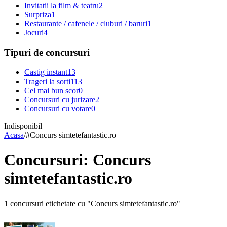
Invitatii la film & teatru
2
Surpriza
1
Restaurante / cafenele / cluburi / baruri
1
Jocuri
4
Tipuri de concursuri
Castig instant
13
Trageri la sorti
113
Cel mai bun scor
0
Concursuri cu jurizare
2
Concursuri cu votare
0
Indisponibil
Acasa
/
#
Concurs simtetefantastic.ro
Concursuri: Concurs
simtetefantastic.ro
1 concursuri etichetate cu "Concurs simtetefantastic.ro"