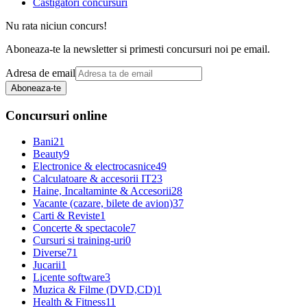
Castigatori concursuri
Nu rata niciun concurs!
Aboneaza-te la newsletter si primesti concursuri noi pe email.
Adresa de email
Aboneaza-te
Concursuri online
Bani
21
Beauty
9
Electronice & electrocasnice
49
Calculatoare & accesorii IT
23
Haine, Incaltaminte & Accesorii
28
Vacante (cazare, bilete de avion)
37
Carti & Reviste
1
Concerte & spectacole
7
Cursuri si training-uri
0
Diverse
71
Jucarii
1
Licente software
3
Muzica & Filme (DVD,CD)
1
Health & Fitness
11