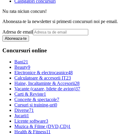
Castigatori concursuri
Nu rata niciun concurs!
Aboneaza-te la newsletter si primesti concursuri noi pe email.
Adresa de email
Aboneaza-te
Concursuri online
Bani
21
Beauty
9
Electronice & electrocasnice
48
Calculatoare & accesorii IT
23
Haine, Incaltaminte & Accesorii
28
Vacante (cazare, bilete de avion)
37
Carti & Reviste
1
Concerte & spectacole
7
Cursuri si training-uri
0
Diverse
71
Jucarii
1
Licente software
3
Muzica & Filme (DVD,CD)
1
Health & Fitness
11