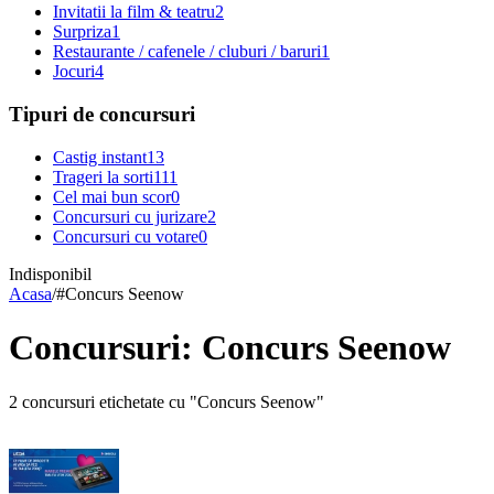
Invitatii la film & teatru
2
Surpriza
1
Restaurante / cafenele / cluburi / baruri
1
Jocuri
4
Tipuri de concursuri
Castig instant
13
Trageri la sorti
111
Cel mai bun scor
0
Concursuri cu jurizare
2
Concursuri cu votare
0
Indisponibil
Acasa
/
#
Concurs Seenow
Concursuri: Concurs Seenow
2 concursuri etichetate cu "Concurs Seenow"