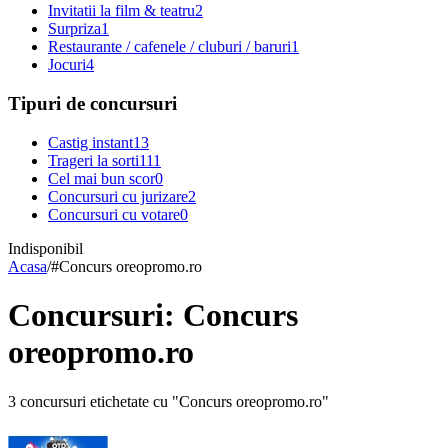
Invitatii la film & teatru
2
Surpriza
1
Restaurante / cafenele / cluburi / baruri
1
Jocuri
4
Tipuri de concursuri
Castig instant
13
Trageri la sorti
111
Cel mai bun scor
0
Concursuri cu jurizare
2
Concursuri cu votare
0
Indisponibil
Acasa
/
#
Concurs oreopromo.ro
Concursuri: Concurs
oreopromo.ro
3 concursuri etichetate cu "Concurs oreopromo.ro"