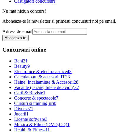
Castigatori concursuri
Nu rata niciun concurs!
Aboneaza-te la newsletter si primesti concursuri noi pe email.
Adresa de email
Aboneaza-te
Concursuri online
Bani
21
Beauty
9
Electronice & electrocasnice
48
Calculatoare & accesorii IT
23
Haine, Incaltaminte & Accesorii
28
Vacante (cazare, bilete de avion)
37
Carti & Reviste
1
Concerte & spectacole
7
Cursuri si training-uri
0
Diverse
71
Jucarii
1
Licente software
3
Muzica & Filme (DVD,CD)
1
Health & Fitness
11