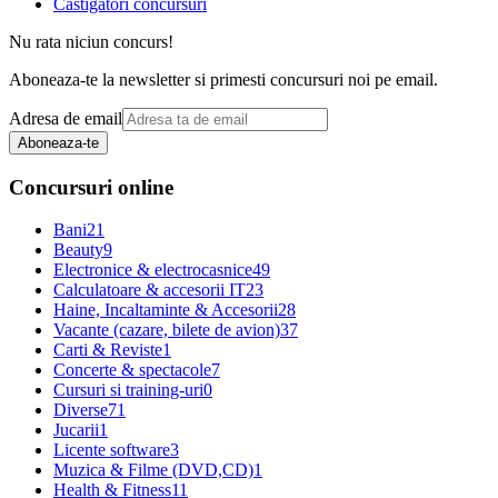
Castigatori concursuri
Nu rata niciun concurs!
Aboneaza-te la newsletter si primesti concursuri noi pe email.
Adresa de email
Aboneaza-te
Concursuri online
Bani
21
Beauty
9
Electronice & electrocasnice
49
Calculatoare & accesorii IT
23
Haine, Incaltaminte & Accesorii
28
Vacante (cazare, bilete de avion)
37
Carti & Reviste
1
Concerte & spectacole
7
Cursuri si training-uri
0
Diverse
71
Jucarii
1
Licente software
3
Muzica & Filme (DVD,CD)
1
Health & Fitness
11