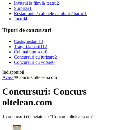
Invitatii la film & teatru
2
Surpriza
1
Restaurante / cafenele / cluburi / baruri
1
Jocuri
4
Tipuri de concursuri
Castig instant
13
Trageri la sorti
112
Cel mai bun scor
0
Concursuri cu jurizare
2
Concursuri cu votare
0
Indisponibil
Acasa
/
#
Concurs oltelean.com
Concursuri: Concurs
oltelean.com
1 concursuri etichetate cu "Concurs oltelean.com"