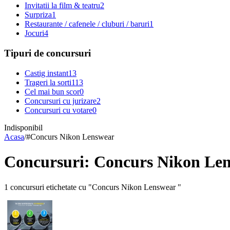
Invitatii la film & teatru
2
Surpriza
1
Restaurante / cafenele / cluburi / baruri
1
Jocuri
4
Tipuri de concursuri
Castig instant
13
Trageri la sorti
113
Cel mai bun scor
0
Concursuri cu jurizare
2
Concursuri cu votare
0
Indisponibil
Acasa
/
#
Concurs Nikon Lenswear
Concursuri: Concurs Nikon Le
1 concursuri etichetate cu "Concurs Nikon Lenswear "