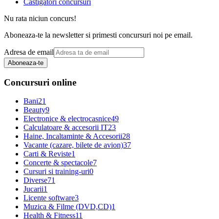
Castigatori concursuri
Nu rata niciun concurs!
Aboneaza-te la newsletter si primesti concursuri noi pe email.
Adresa de email
Aboneaza-te
Concursuri online
Bani
21
Beauty
9
Electronice & electrocasnice
49
Calculatoare & accesorii IT
23
Haine, Incaltaminte & Accesorii
28
Vacante (cazare, bilete de avion)
37
Carti & Reviste
1
Concerte & spectacole
7
Cursuri si training-uri
0
Diverse
71
Jucarii
1
Licente software
3
Muzica & Filme (DVD,CD)
1
Health & Fitness
11