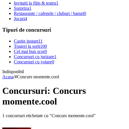
Invitatii la film & teatru
1
Surpriza
1
Restaurante / cafenele / cluburi / baruri
0
Jocuri
4
Tipuri de concursuri
Castig instant
11
Trageri la sorti
100
Cel mai bun scor
0
Concursuri cu jurizare
1
Concursuri cu votare
0
Indisponibil
Acasa
/
#
Concurs momente.cool
Concursuri: Concurs
momente.cool
1 concursuri etichetate cu "Concurs momente.cool"