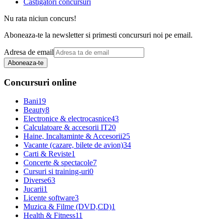
Castigatori concursuri
Nu rata niciun concurs!
Aboneaza-te la newsletter si primesti concursuri noi pe email.
Adresa de email
Aboneaza-te
Concursuri online
Bani
19
Beauty
8
Electronice & electrocasnice
43
Calculatoare & accesorii IT
20
Haine, Incaltaminte & Accesorii
25
Vacante (cazare, bilete de avion)
34
Carti & Reviste
1
Concerte & spectacole
7
Cursuri si training-uri
0
Diverse
63
Jucarii
1
Licente software
3
Muzica & Filme (DVD,CD)
1
Health & Fitness
11