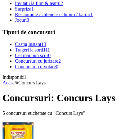
Invitatii la film & teatru
2
Surpriza
1
Restaurante / cafenele / cluburi / baruri
1
Jocuri
3
Tipuri de concursuri
Castig instant
13
Trageri la sorti
111
Cel mai bun scor
0
Concursuri cu jurizare
2
Concursuri cu votare
0
Indisponibil
Acasa
/
#
Concurs Lays
Concursuri: Concurs Lays
5 concursuri etichetate cu "Concurs Lays"