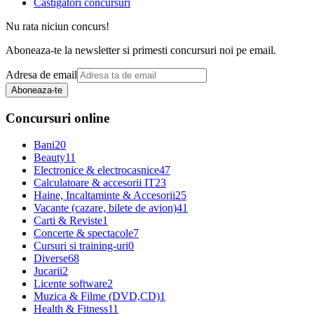
Castigatori concursuri
Nu rata niciun concurs!
Aboneaza-te la newsletter si primesti concursuri noi pe email.
Adresa de email
Aboneaza-te
Concursuri online
Bani
20
Beauty
11
Electronice & electrocasnice
47
Calculatoare & accesorii IT
23
Haine, Incaltaminte & Accesorii
25
Vacante (cazare, bilete de avion)
41
Carti & Reviste
1
Concerte & spectacole
7
Cursuri si training-uri
0
Diverse
68
Jucarii
2
Licente software
2
Muzica & Filme (DVD,CD)
1
Health & Fitness
11