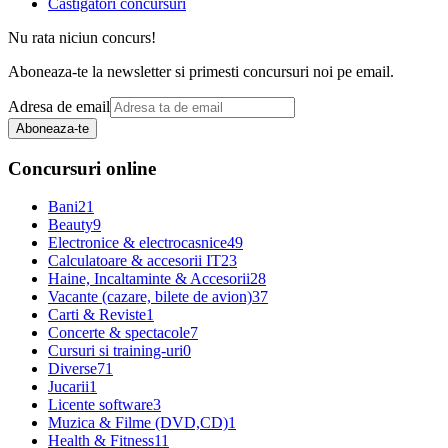
Castigatori concursuri
Nu rata niciun concurs!
Aboneaza-te la newsletter si primesti concursuri noi pe email.
Adresa de email
Aboneaza-te
Concursuri online
Bani
21
Beauty
9
Electronice & electrocasnice
49
Calculatoare & accesorii IT
23
Haine, Incaltaminte & Accesorii
28
Vacante (cazare, bilete de avion)
37
Carti & Reviste
1
Concerte & spectacole
7
Cursuri si training-uri
0
Diverse
71
Jucarii
1
Licente software
3
Muzica & Filme (DVD,CD)
1
Health & Fitness
11