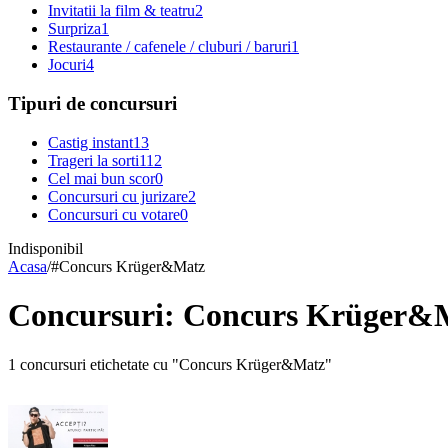
Invitatii la film & teatru
2
Surpriza
1
Restaurante / cafenele / cluburi / baruri
1
Jocuri
4
Tipuri de concursuri
Castig instant
13
Trageri la sorti
112
Cel mai bun scor
0
Concursuri cu jurizare
2
Concursuri cu votare
0
Indisponibil
Acasa
/
#
Concurs Krüger&Matz
Concursuri: Concurs Krüger&
1 concursuri etichetate cu "Concurs Krüger&Matz"