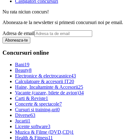
Castigatori concursuri
Nu rata niciun concurs!
Aboneaza-te la newsletter si primesti concursuri noi pe email.
Adresa de email
Aboneaza-te
Concursuri online
Bani
19
Beauty
8
Electronice & electrocasnice
43
Calculatoare & accesorii IT
20
Haine, Incaltaminte & Accesorii
25
Vacante (cazare, bilete de avion)
34
Carti & Reviste
1
Concerte & spectacole
7
Cursuri si training-uri
0
Diverse
63
Jucarii
1
Licente software
3
Muzica & Filme (DVD,CD)
1
Health & Fitness
11