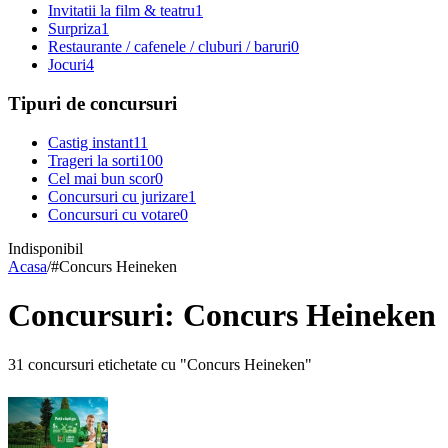
Invitatii la film & teatru
1
Surpriza
1
Restaurante / cafenele / cluburi / baruri
0
Jocuri
4
Tipuri de concursuri
Castig instant
11
Trageri la sorti
100
Cel mai bun scor
0
Concursuri cu jurizare
1
Concursuri cu votare
0
Indisponibil
Acasa
/
#
Concurs Heineken
Concursuri: Concurs Heineken
31 concursuri etichetate cu "Concurs Heineken"