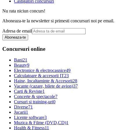
Castigatori concursuri
Nu rata niciun concurs!
Aboneaza-te la newsletter si primesti concursuri noi pe email.
Adresa de email
Aboneaza-te
Concursuri online
Bani
21
Beauty
9
Electronice & electrocasnice
49
Calculatoare & accesorii IT
23
Haine, Incaltaminte & Accesorii
28
Vacante (cazare, bilete de avion)
37
Carti & Reviste
1
Concerte & spectacole
7
Cursuri si training-uri
0
Diverse
71
Jucarii
1
Licente software
3
Muzica & Filme (DVD,CD)
1
Health & Fitness
11