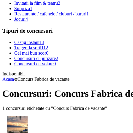
Invitatii la film & teatru
2
Surpriza
1
Restaurante / cafenele / cluburi / baruri
1
Jocuri
4
Tipuri de concursuri
Castig instant
13
Trageri la sorti
112
Cel mai bun scor
0
Concursuri cu jurizare
2
Concursuri cu votare
0
Indisponibil
Acasa
/
#
Concurs Fabrica de vacante
Concursuri: Concurs Fabrica d
1 concursuri etichetate cu "Concurs Fabrica de vacante"