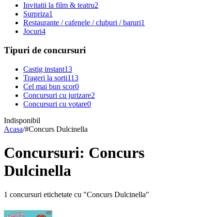
Invitatii la film & teatru
2
Surpriza
1
Restaurante / cafenele / cluburi / baruri
1
Jocuri
4
Tipuri de concursuri
Castig instant
13
Trageri la sorti
113
Cel mai bun scor
0
Concursuri cu jurizare
2
Concursuri cu votare
0
Indisponibil
Acasa
/
#
Concurs Dulcinella
Concursuri: Concurs
Dulcinella
1 concursuri etichetate cu "Concurs Dulcinella"