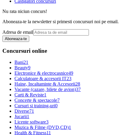
Castigatori concursuri
Nu rata niciun concurs!
Aboneaza-te la newsletter si primesti concursuri noi pe email.
Adresa de email
Aboneaza-te
Concursuri online
Bani
21
Beauty
9
Electronice & electrocasnice
49
Calculatoare & accesorii IT
23
Haine, Incaltaminte & Accesorii
28
Vacante (cazare, bilete de avion)
37
Carti & Reviste
1
Concerte & spectacole
7
Cursuri si training-uri
0
Diverse
71
Jucarii
1
Licente software
3
Muzica & Filme (DVD,CD)
1
Health & Fitness
11