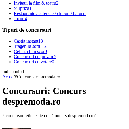
Invitatii la film & teatru
2
Surpriza
1
Restaurante / cafenele / cluburi / baruri
1
Jocuri
4
Tipuri de concursuri
Castig instant
13
Trageri la sorti
112
Cel mai bun scor
0
Concursuri cu jurizare
2
Concursuri cu votare
0
Indisponibil
Acasa
/
#
Concurs despremoda.ro
Concursuri: Concurs
despremoda.ro
2 concursuri etichetate cu "Concurs despremoda.ro"