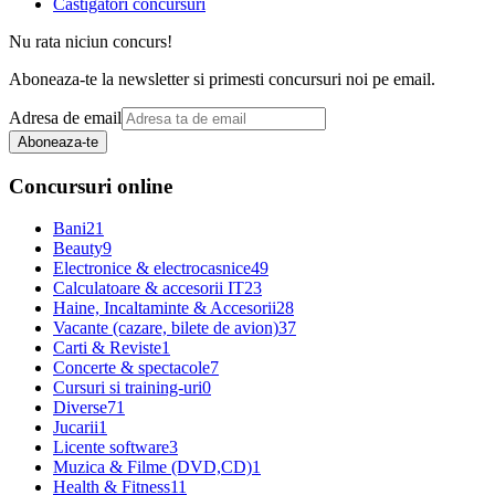
Castigatori concursuri
Nu rata niciun concurs!
Aboneaza-te la newsletter si primesti concursuri noi pe email.
Adresa de email
Aboneaza-te
Concursuri online
Bani
21
Beauty
9
Electronice & electrocasnice
49
Calculatoare & accesorii IT
23
Haine, Incaltaminte & Accesorii
28
Vacante (cazare, bilete de avion)
37
Carti & Reviste
1
Concerte & spectacole
7
Cursuri si training-uri
0
Diverse
71
Jucarii
1
Licente software
3
Muzica & Filme (DVD,CD)
1
Health & Fitness
11