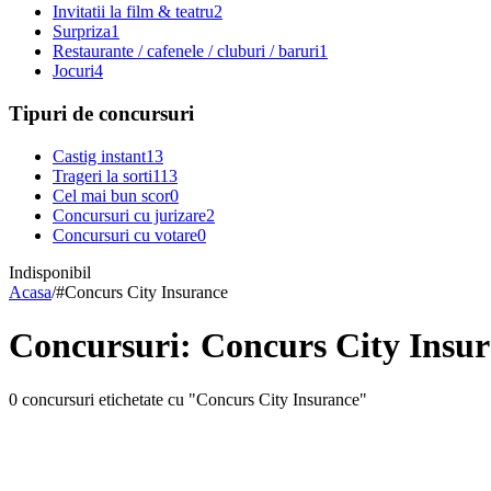
Invitatii la film & teatru
2
Surpriza
1
Restaurante / cafenele / cluburi / baruri
1
Jocuri
4
Tipuri de concursuri
Castig instant
13
Trageri la sorti
113
Cel mai bun scor
0
Concursuri cu jurizare
2
Concursuri cu votare
0
Indisponibil
Acasa
/
#
Concurs City Insurance
Concursuri: Concurs City Insu
0 concursuri etichetate cu "Concurs City Insurance"