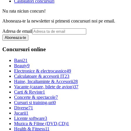
Castigatori concursuri
Nu rata niciun concurs!
Aboneaza-te la newsletter si primesti concursuri noi pe email.
Adresa de email
Aboneaza-te
Concursuri online
Bani
21
Beauty
9
Electronice & electrocasnice
49
Calculatoare & accesorii IT
23
Haine, Incaltaminte & Accesorii
28
Vacante (cazare, bilete de avion)
37
Carti & Reviste
1
Concerte & spectacole
7
Cursuri si training-uri
0
Diverse
71
Jucarii
1
Licente software
3
Muzica & Filme (DVD,CD)
1
Health & Fitness
11