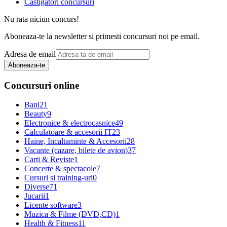
Castigatori concursuri
Nu rata niciun concurs!
Aboneaza-te la newsletter si primesti concursuri noi pe email.
Adresa de email
Aboneaza-te
Concursuri online
Bani
21
Beauty
9
Electronice & electrocasnice
49
Calculatoare & accesorii IT
23
Haine, Incaltaminte & Accesorii
28
Vacante (cazare, bilete de avion)
37
Carti & Reviste
1
Concerte & spectacole
7
Cursuri si training-uri
0
Diverse
71
Jucarii
1
Licente software
3
Muzica & Filme (DVD,CD)
1
Health & Fitness
11