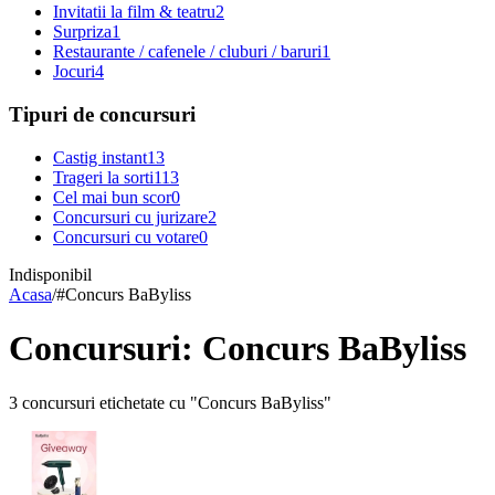
Invitatii la film & teatru
2
Surpriza
1
Restaurante / cafenele / cluburi / baruri
1
Jocuri
4
Tipuri de concursuri
Castig instant
13
Trageri la sorti
113
Cel mai bun scor
0
Concursuri cu jurizare
2
Concursuri cu votare
0
Indisponibil
Acasa
/
#
Concurs BaByliss
Concursuri: Concurs BaByliss
3 concursuri etichetate cu "Concurs BaByliss"