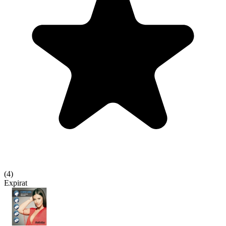
(
4
)
Expirat