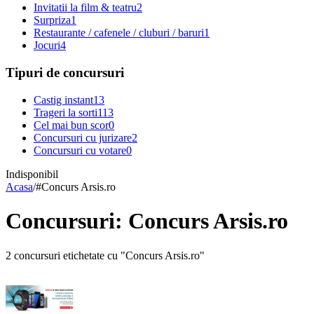
Invitatii la film & teatru
2
Surpriza
1
Restaurante / cafenele / cluburi / baruri
1
Jocuri
4
Tipuri de concursuri
Castig instant
13
Trageri la sorti
113
Cel mai bun scor
0
Concursuri cu jurizare
2
Concursuri cu votare
0
Indisponibil
Acasa
/
#
Concurs Arsis.ro
Concursuri: Concurs Arsis.ro
2 concursuri etichetate cu "Concurs Arsis.ro"