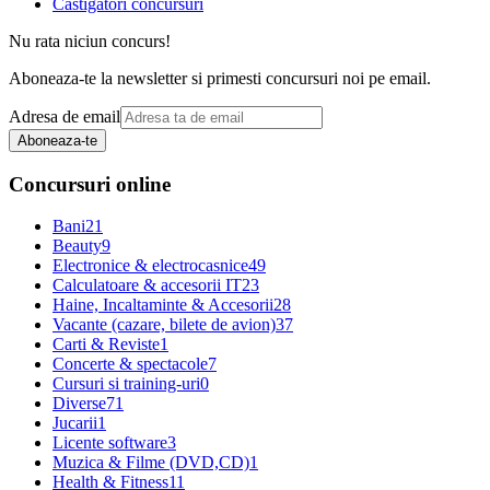
Castigatori concursuri
Nu rata niciun concurs!
Aboneaza-te la newsletter si primesti concursuri noi pe email.
Adresa de email
Aboneaza-te
Concursuri online
Bani
21
Beauty
9
Electronice & electrocasnice
49
Calculatoare & accesorii IT
23
Haine, Incaltaminte & Accesorii
28
Vacante (cazare, bilete de avion)
37
Carti & Reviste
1
Concerte & spectacole
7
Cursuri si training-uri
0
Diverse
71
Jucarii
1
Licente software
3
Muzica & Filme (DVD,CD)
1
Health & Fitness
11