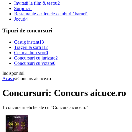
Invitatii la film & teatru
2
Surpriza
1
Restaurante / cafenele / cluburi / baruri
1
Jocuri
4
Tipuri de concursuri
Castig instant
13
Trageri la sorti
112
Cel mai bun scor
0
Concursuri cu jurizare
2
Concursuri cu votare
0
Indisponibil
Acasa
/
#
Concurs aicuce.ro
Concursuri: Concurs aicuce.ro
1 concursuri etichetate cu "Concurs aicuce.ro"