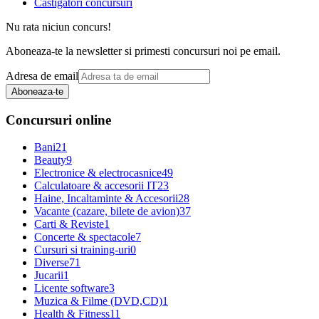
Castigatori concursuri
Nu rata niciun concurs!
Aboneaza-te la newsletter si primesti concursuri noi pe email.
Adresa de email
Aboneaza-te
Concursuri online
Bani
21
Beauty
9
Electronice & electrocasnice
49
Calculatoare & accesorii IT
23
Haine, Incaltaminte & Accesorii
28
Vacante (cazare, bilete de avion)
37
Carti & Reviste
1
Concerte & spectacole
7
Cursuri si training-uri
0
Diverse
71
Jucarii
1
Licente software
3
Muzica & Filme (DVD,CD)
1
Health & Fitness
11