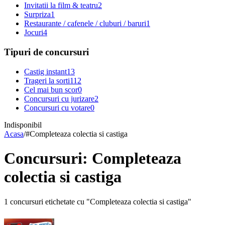
Invitatii la film & teatru
2
Surpriza
1
Restaurante / cafenele / cluburi / baruri
1
Jocuri
4
Tipuri de concursuri
Castig instant
13
Trageri la sorti
112
Cel mai bun scor
0
Concursuri cu jurizare
2
Concursuri cu votare
0
Indisponibil
Acasa
/
#
Completeaza colectia si castiga
Concursuri: Completeaza
colectia si castiga
1 concursuri etichetate cu "Completeaza colectia si castiga"