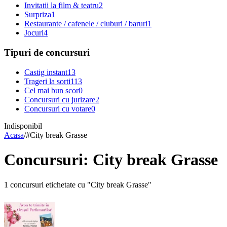
Invitatii la film & teatru
2
Surpriza
1
Restaurante / cafenele / cluburi / baruri
1
Jocuri
4
Tipuri de concursuri
Castig instant
13
Trageri la sorti
113
Cel mai bun scor
0
Concursuri cu jurizare
2
Concursuri cu votare
0
Indisponibil
Acasa
/
#
City break Grasse
Concursuri: City break Grasse
1 concursuri etichetate cu "City break Grasse"