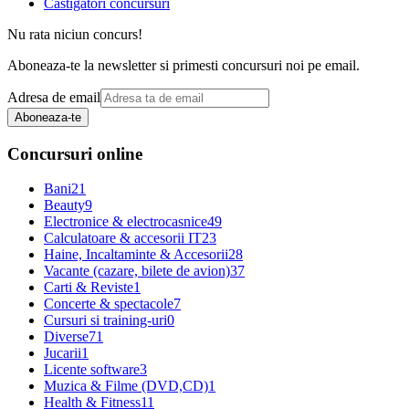
Castigatori concursuri
Nu rata niciun concurs!
Aboneaza-te la newsletter si primesti concursuri noi pe email.
Adresa de email
Aboneaza-te
Concursuri online
Bani
21
Beauty
9
Electronice & electrocasnice
49
Calculatoare & accesorii IT
23
Haine, Incaltaminte & Accesorii
28
Vacante (cazare, bilete de avion)
37
Carti & Reviste
1
Concerte & spectacole
7
Cursuri si training-uri
0
Diverse
71
Jucarii
1
Licente software
3
Muzica & Filme (DVD,CD)
1
Health & Fitness
11