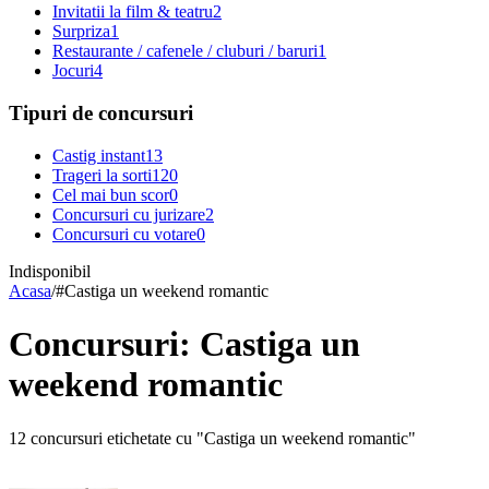
Invitatii la film & teatru
2
Surpriza
1
Restaurante / cafenele / cluburi / baruri
1
Jocuri
4
Tipuri de concursuri
Castig instant
13
Trageri la sorti
120
Cel mai bun scor
0
Concursuri cu jurizare
2
Concursuri cu votare
0
Indisponibil
Acasa
/
#
Castiga un weekend romantic
Concursuri: Castiga un
weekend romantic
12 concursuri etichetate cu "Castiga un weekend romantic"