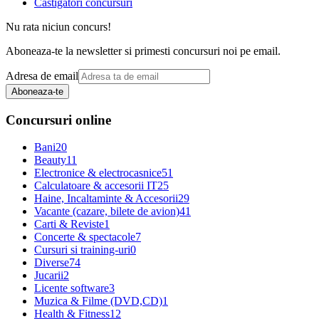
Castigatori concursuri
Nu rata niciun concurs!
Aboneaza-te la newsletter si primesti concursuri noi pe email.
Adresa de email
Aboneaza-te
Concursuri online
Bani
20
Beauty
11
Electronice & electrocasnice
51
Calculatoare & accesorii IT
25
Haine, Incaltaminte & Accesorii
29
Vacante (cazare, bilete de avion)
41
Carti & Reviste
1
Concerte & spectacole
7
Cursuri si training-uri
0
Diverse
74
Jucarii
2
Licente software
3
Muzica & Filme (DVD,CD)
1
Health & Fitness
12