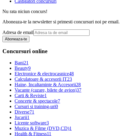
Castigatori concursuri
Nu rata niciun concurs!
Aboneaza-te la newsletter si primesti concursuri noi pe email.
Adresa de email
Aboneaza-te
Concursuri online
Bani
21
Beauty
9
Electronice & electrocasnice
48
Calculatoare & accesorii IT
23
Haine, Incaltaminte & Accesorii
28
Vacante (cazare, bilete de avion)
37
Carti & Reviste
1
Concerte & spectacole
7
Cursuri si training-uri
0
Diverse
71
Jucarii
1
Licente software
3
Muzica & Filme (DVD,CD)
1
Health & Fitness
11