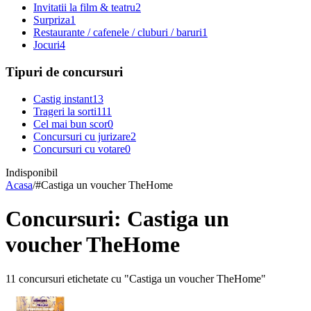
Invitatii la film & teatru
2
Surpriza
1
Restaurante / cafenele / cluburi / baruri
1
Jocuri
4
Tipuri de concursuri
Castig instant
13
Trageri la sorti
111
Cel mai bun scor
0
Concursuri cu jurizare
2
Concursuri cu votare
0
Indisponibil
Acasa
/
#
Castiga un voucher TheHome
Concursuri: Castiga un
voucher TheHome
11 concursuri etichetate cu "Castiga un voucher TheHome"