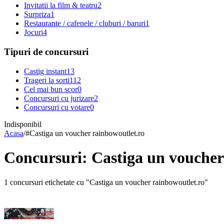
Invitatii la film & teatru
2
Surpriza
1
Restaurante / cafenele / cluburi / baruri
1
Jocuri
4
Tipuri de concursuri
Castig instant
13
Trageri la sorti
112
Cel mai bun scor
0
Concursuri cu jurizare
2
Concursuri cu votare
0
Indisponibil
Acasa
/
#
Castiga un voucher rainbowoutlet.ro
Concursuri: Castiga un voucher
1 concursuri etichetate cu "Castiga un voucher rainbowoutlet.ro"