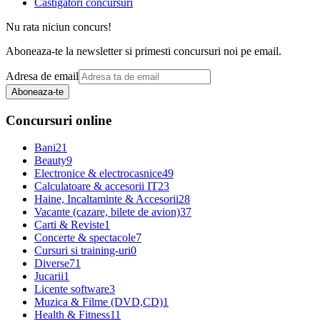
Castigatori concursuri
Nu rata niciun concurs!
Aboneaza-te la newsletter si primesti concursuri noi pe email.
Adresa de email
Aboneaza-te
Concursuri online
Bani
21
Beauty
9
Electronice & electrocasnice
49
Calculatoare & accesorii IT
23
Haine, Incaltaminte & Accesorii
28
Vacante (cazare, bilete de avion)
37
Carti & Reviste
1
Concerte & spectacole
7
Cursuri si training-uri
0
Diverse
71
Jucarii
1
Licente software
3
Muzica & Filme (DVD,CD)
1
Health & Fitness
11