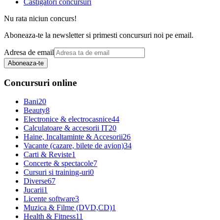
Castigatori concursuri
Nu rata niciun concurs!
Aboneaza-te la newsletter si primesti concursuri noi pe email.
Adresa de email
Aboneaza-te
Concursuri online
Bani
20
Beauty
8
Electronice & electrocasnice
44
Calculatoare & accesorii IT
20
Haine, Incaltaminte & Accesorii
26
Vacante (cazare, bilete de avion)
34
Carti & Reviste
1
Concerte & spectacole
7
Cursuri si training-uri
0
Diverse
67
Jucarii
1
Licente software
3
Muzica & Filme (DVD,CD)
1
Health & Fitness
11