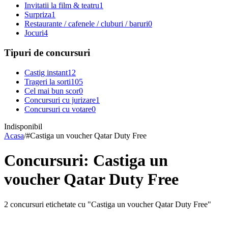
Invitatii la film & teatru
1
Surpriza
1
Restaurante / cafenele / cluburi / baruri
0
Jocuri
4
Tipuri de concursuri
Castig instant
12
Trageri la sorti
105
Cel mai bun scor
0
Concursuri cu jurizare
1
Concursuri cu votare
0
Indisponibil
Acasa
/
#
Castiga un voucher Qatar Duty Free
Concursuri: Castiga un
voucher Qatar Duty Free
2 concursuri etichetate cu "Castiga un voucher Qatar Duty Free"