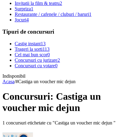
Invitatii la film & teatru
2
Surpriza
1
Restaurante / cafenele / cluburi / baruri
1
Jocuri
4
Tipuri de concursuri
Castig instant
13
Trageri la sorti
113
Cel mai bun scor
0
Concursuri cu jurizare
2
Concursuri cu votare
0
Indisponibil
Acasa
/
#
Castiga un voucher mic dejun
Concursuri: Castiga un
voucher mic dejun
1 concursuri etichetate cu "Castiga un voucher mic dejun "