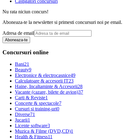
Castigatori concursuri
Nu rata niciun concurs!
Aboneaza-te la newsletter si primesti concursuri noi pe email.
Adresa de email
Aboneaza-te
Concursuri online
Bani
21
Beauty
9
Electronice & electrocasnice
49
Calculatoare & accesorii IT
23
Haine, Incaltaminte & Accesorii
28
Vacante (cazare, bilete de avion)
37
Carti & Reviste
1
Concerte & spectacole
7
Cursuri si training-uri
0
Diverse
71
Jucarii
1
Licente software
3
Muzica & Filme (DVD,CD)
1
Health & Fitness
11