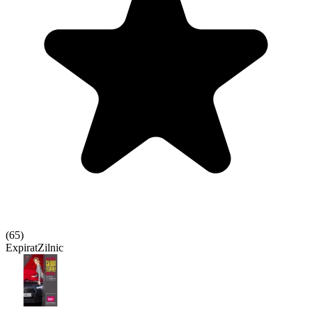
(
65
)
Expirat
Zilnic