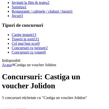
Invitatii la film & teatru
2
Surpriza
1
Restaurante / cafenele / cluburi / baruri
1
Jocuri
3
Tipuri de concursuri
Castig instant
13
Trageri la sorti
111
Cel mai bun scor
0
Concursuri cu jurizare
2
Concursuri cu votare
0
Indisponibil
Acasa
/
#
Castiga un voucher Jolidon
Concursuri: Castiga un
voucher Jolidon
5 concursuri etichetate cu "Castiga un voucher Jolidon"