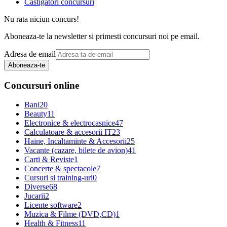
Castigatori concursuri
Nu rata niciun concurs!
Aboneaza-te la newsletter si primesti concursuri noi pe email.
Adresa de email
Aboneaza-te
Concursuri online
Bani
20
Beauty
11
Electronice & electrocasnice
47
Calculatoare & accesorii IT
23
Haine, Incaltaminte & Accesorii
25
Vacante (cazare, bilete de avion)
41
Carti & Reviste
1
Concerte & spectacole
7
Cursuri si training-uri
0
Diverse
68
Jucarii
2
Licente software
2
Muzica & Filme (DVD,CD)
1
Health & Fitness
11