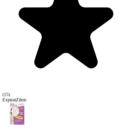
(
15
)
Expirat
Zilnic