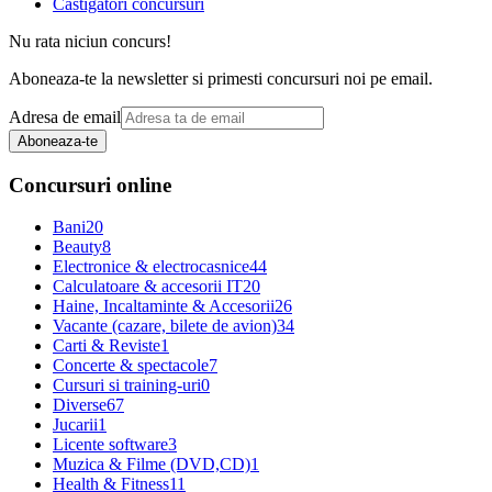
Castigatori concursuri
Nu rata niciun concurs!
Aboneaza-te la newsletter si primesti concursuri noi pe email.
Adresa de email
Aboneaza-te
Concursuri online
Bani
20
Beauty
8
Electronice & electrocasnice
44
Calculatoare & accesorii IT
20
Haine, Incaltaminte & Accesorii
26
Vacante (cazare, bilete de avion)
34
Carti & Reviste
1
Concerte & spectacole
7
Cursuri si training-uri
0
Diverse
67
Jucarii
1
Licente software
3
Muzica & Filme (DVD,CD)
1
Health & Fitness
11