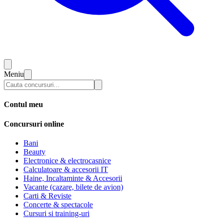
Meniu
Contul meu
Concursuri online
Bani
Beauty
Electronice & electrocasnice
Calculatoare & accesorii IT
Haine, Incaltaminte & Accesorii
Vacante (cazare, bilete de avion)
Carti & Reviste
Concerte & spectacole
Cursuri si training-uri