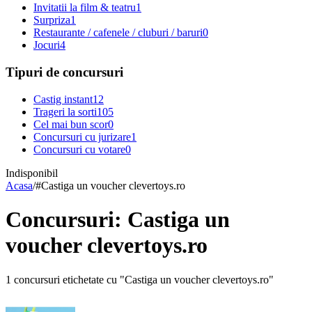
Invitatii la film & teatru
1
Surpriza
1
Restaurante / cafenele / cluburi / baruri
0
Jocuri
4
Tipuri de concursuri
Castig instant
12
Trageri la sorti
105
Cel mai bun scor
0
Concursuri cu jurizare
1
Concursuri cu votare
0
Indisponibil
Acasa
/
#
Castiga un voucher clevertoys.ro
Concursuri: Castiga un
voucher clevertoys.ro
1 concursuri etichetate cu "Castiga un voucher clevertoys.ro"