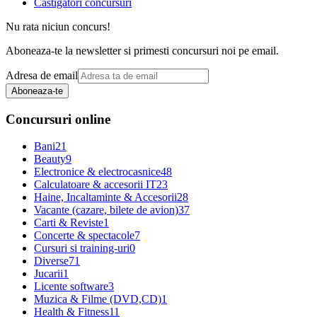
Castigatori concursuri
Nu rata niciun concurs!
Aboneaza-te la newsletter si primesti concursuri noi pe email.
Adresa de email
Aboneaza-te
Concursuri online
Bani
21
Beauty
9
Electronice & electrocasnice
48
Calculatoare & accesorii IT
23
Haine, Incaltaminte & Accesorii
28
Vacante (cazare, bilete de avion)
37
Carti & Reviste
1
Concerte & spectacole
7
Cursuri si training-uri
0
Diverse
71
Jucarii
1
Licente software
3
Muzica & Filme (DVD,CD)
1
Health & Fitness
11