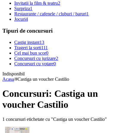
Invitatii la film & teatru
2
Surpriza
1
Restaurante / cafenele / cluburi / baruri
1
Jocuri
4
Tipuri de concursuri
Castig instant
13
Trageri la sorti
111
Cel mai bun scor
0
Concursuri cu jurizare
2
Concursuri cu votare
0
Indisponibil
Acasa
/
#
Castiga un voucher Castilio
Concursuri: Castiga un
voucher Castilio
1 concursuri etichetate cu "Castiga un voucher Castilio"