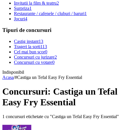
Invitatii la film & teatru
2
Surpriza
1
Restaurante / cafenele / cluburi / baruri
1
Jocuri
4
Tipuri de concursuri
Castig instant
13
Trageri la sorti
113
Cel mai bun scor
0
Concursuri cu jurizare
2
Concursuri cu votare
0
Indisponibil
Acasa
/
#
Castiga un Tefal Easy Fry Essential
Concursuri: Castiga un Tefal
Easy Fry Essential
1 concursuri etichetate cu "Castiga un Tefal Easy Fry Essential"