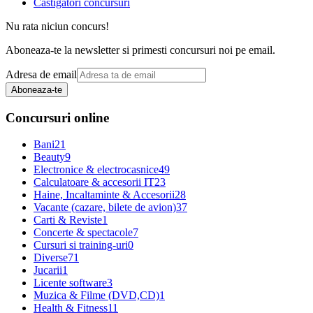
Castigatori concursuri
Nu rata niciun concurs!
Aboneaza-te la newsletter si primesti concursuri noi pe email.
Adresa de email
Aboneaza-te
Concursuri online
Bani
21
Beauty
9
Electronice & electrocasnice
49
Calculatoare & accesorii IT
23
Haine, Incaltaminte & Accesorii
28
Vacante (cazare, bilete de avion)
37
Carti & Reviste
1
Concerte & spectacole
7
Cursuri si training-uri
0
Diverse
71
Jucarii
1
Licente software
3
Muzica & Filme (DVD,CD)
1
Health & Fitness
11