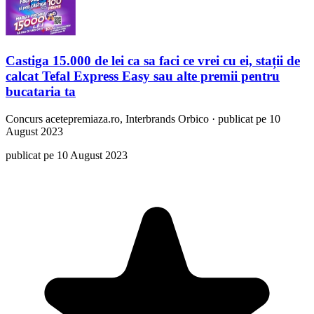
Castiga 15.000 de lei ca sa faci ce vrei cu ei, stații de
calcat Tefal Express Easy sau alte premii pentru
bucataria ta
Concurs
acetepremiaza.ro, Interbrands Orbico
·
publicat pe 10
August 2023
publicat pe 10 August 2023