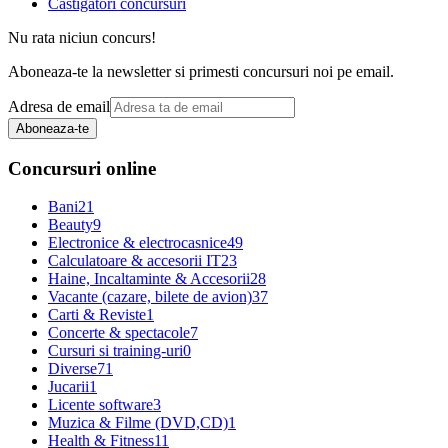
Castigatori concursuri
Nu rata niciun concurs!
Aboneaza-te la newsletter si primesti concursuri noi pe email.
Adresa de email
Aboneaza-te
Concursuri online
Bani
21
Beauty
9
Electronice & electrocasnice
49
Calculatoare & accesorii IT
23
Haine, Incaltaminte & Accesorii
28
Vacante (cazare, bilete de avion)
37
Carti & Reviste
1
Concerte & spectacole
7
Cursuri si training-uri
0
Diverse
71
Jucarii
1
Licente software
3
Muzica & Filme (DVD,CD)
1
Health & Fitness
11