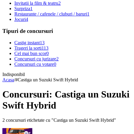
Invitatii la film & teatru
2
Surpriza
1
Restaurante / cafenele / cluburi / baruri
1
Jocuri
4
Tipuri de concursuri
Castig instant
13
Trageri la sorti
113
Cel mai bun scor
0
Concursuri cu jurizare
2
Concursuri cu votare
0
Indisponibil
Acasa
/
#
Castiga un Suzuki Swift Hybrid
Concursuri: Castiga un Suzuki
Swift Hybrid
2 concursuri etichetate cu "Castiga un Suzuki Swift Hybrid"