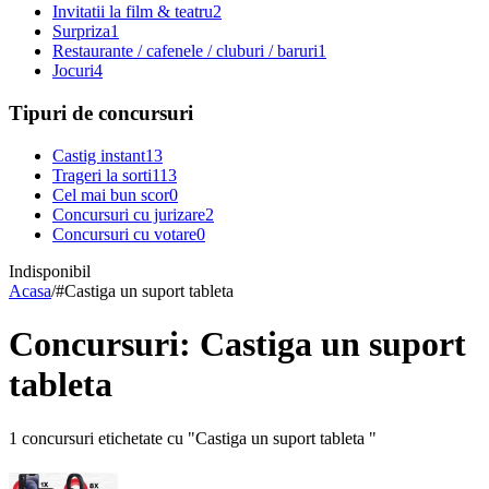
Invitatii la film & teatru
2
Surpriza
1
Restaurante / cafenele / cluburi / baruri
1
Jocuri
4
Tipuri de concursuri
Castig instant
13
Trageri la sorti
113
Cel mai bun scor
0
Concursuri cu jurizare
2
Concursuri cu votare
0
Indisponibil
Acasa
/
#
Castiga un suport tableta
Concursuri: Castiga un suport
tableta
1 concursuri etichetate cu "Castiga un suport tableta "