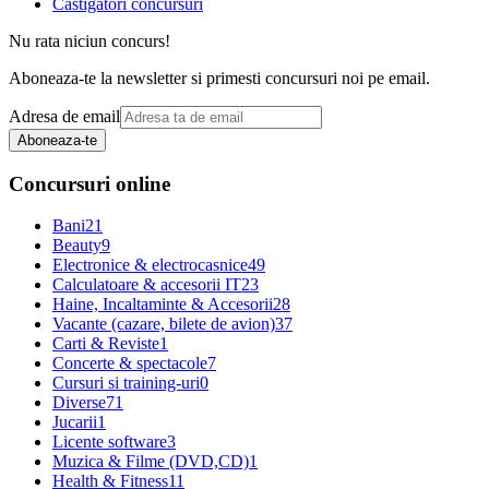
Castigatori concursuri
Nu rata niciun concurs!
Aboneaza-te la newsletter si primesti concursuri noi pe email.
Adresa de email
Aboneaza-te
Concursuri online
Bani
21
Beauty
9
Electronice & electrocasnice
49
Calculatoare & accesorii IT
23
Haine, Incaltaminte & Accesorii
28
Vacante (cazare, bilete de avion)
37
Carti & Reviste
1
Concerte & spectacole
7
Cursuri si training-uri
0
Diverse
71
Jucarii
1
Licente software
3
Muzica & Filme (DVD,CD)
1
Health & Fitness
11