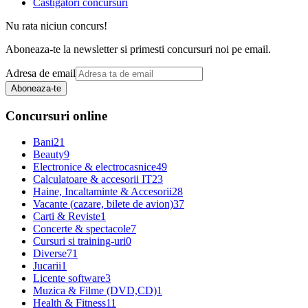
Castigatori concursuri
Nu rata niciun concurs!
Aboneaza-te la newsletter si primesti concursuri noi pe email.
Adresa de email
Aboneaza-te
Concursuri online
Bani
21
Beauty
9
Electronice & electrocasnice
49
Calculatoare & accesorii IT
23
Haine, Incaltaminte & Accesorii
28
Vacante (cazare, bilete de avion)
37
Carti & Reviste
1
Concerte & spectacole
7
Cursuri si training-uri
0
Diverse
71
Jucarii
1
Licente software
3
Muzica & Filme (DVD,CD)
1
Health & Fitness
11