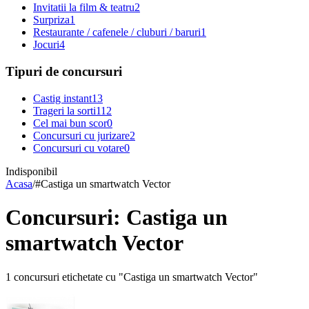
Invitatii la film & teatru
2
Surpriza
1
Restaurante / cafenele / cluburi / baruri
1
Jocuri
4
Tipuri de concursuri
Castig instant
13
Trageri la sorti
112
Cel mai bun scor
0
Concursuri cu jurizare
2
Concursuri cu votare
0
Indisponibil
Acasa
/
#
Castiga un smartwatch Vector
Concursuri: Castiga un
smartwatch Vector
1 concursuri etichetate cu "Castiga un smartwatch Vector"