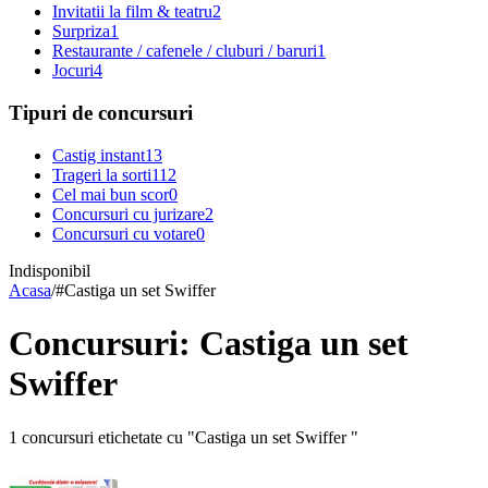
Invitatii la film & teatru
2
Surpriza
1
Restaurante / cafenele / cluburi / baruri
1
Jocuri
4
Tipuri de concursuri
Castig instant
13
Trageri la sorti
112
Cel mai bun scor
0
Concursuri cu jurizare
2
Concursuri cu votare
0
Indisponibil
Acasa
/
#
Castiga un set Swiffer
Concursuri: Castiga un set
Swiffer
1 concursuri etichetate cu "Castiga un set Swiffer "