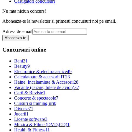
Castigatori concursuri
Nu rata niciun concurs!
Aboneaza-te la newsletter si primesti concursuri noi pe email.
Adresa de email
Aboneaza-te
Concursuri online
Bani
21
Beauty
9
Electronice & electrocasnice
49
Calculatoare & accesorii IT
23
Haine, Incaltaminte & Accesorii
28
Vacante (cazare, bilete de avion)
37
Carti & Reviste
1
Concerte & spectacole
7
Cursuri si training-uri
0
Diverse
71
Jucarii
1
Licente software
3
Muzica & Filme (DVD,CD)
1
Health & Fitness
11