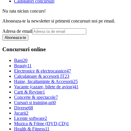
Castigatori concursuri
Nu rata niciun concurs!
Aboneaza-te la newsletter si primesti concursuri noi pe email.
Adresa de email
Aboneaza-te
Concursuri online
Bani
20
Beauty
11
Electronice & electrocasnice
47
Calculatoare & accesorii IT
23
Haine, Incaltaminte & Accesorii
25
Vacante (cazare, bilete de avion)
41
Carti & Reviste
1
Concerte & spectacole
7
Cursuri si training-uri
0
Diverse
68
Jucarii
2
Licente software
2
Muzica & Filme (DVD,CD)
1
Health & Fitness
11