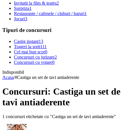
Invitatii la film & teatru
2
Surpriza
1
Restaurante / cafenele / cluburi / baruri
1
Jocuri
3
Tipuri de concursuri
Castig instant
13
Trageri la sorti
111
Cel mai bun scor
0
Concursuri cu jurizare
2
Concursuri cu votare
0
Indisponibil
Acasa
/
#
Castiga un set de tavi antiaderente
Concursuri: Castiga un set de
tavi antiaderente
1 concursuri etichetate cu "Castiga un set de tavi antiaderente"