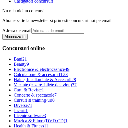
Castigatori concursuri
Nu rata niciun concurs!
Aboneaza-te la newsletter si primesti concursuri noi pe email.
Adresa de email
Aboneaza-te
Concursuri online
Bani
21
Beauty
9
Electronice & electrocasnice
49
Calculatoare & accesorii IT
23
Haine, Incaltaminte & Accesorii
28
Vacante (cazare, bilete de avion)
37
Carti & Reviste
1
Concerte & spectacole
7
Cursuri si training-uri
0
Diverse
71
Jucarii
1
Licente software
3
Muzica & Filme (DVD,CD)
1
Health & Fitness
11