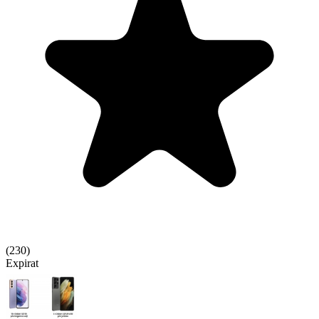
(
230
)
Expirat