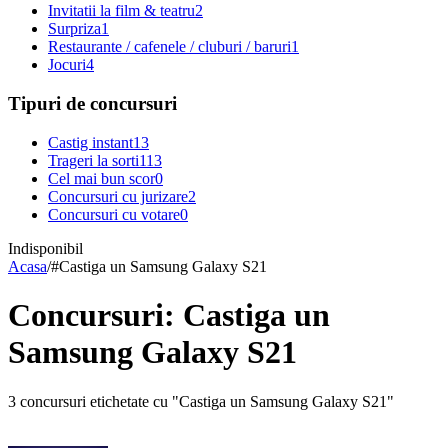
Invitatii la film & teatru
2
Surpriza
1
Restaurante / cafenele / cluburi / baruri
1
Jocuri
4
Tipuri de concursuri
Castig instant
13
Trageri la sorti
113
Cel mai bun scor
0
Concursuri cu jurizare
2
Concursuri cu votare
0
Indisponibil
Acasa
/
#
Castiga un Samsung Galaxy S21
Concursuri: Castiga un
Samsung Galaxy S21
3 concursuri etichetate cu "Castiga un Samsung Galaxy S21"