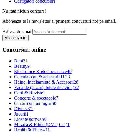
Castigatori concursuri
Nu rata niciun concurs!
Aboneaza-te la newsletter si primesti concursuri noi pe email.
Adresa de email
Aboneaza-te
Concursuri online
Bani
21
Beauty
9
Electronice & electrocasnice
49
Calculatoare & accesorii IT
23
Haine, Incaltaminte & Accesorii
28
Vacante (cazare, bilete de avion)
37
Carti & Reviste
1
Concerte & spectacole
7
Cursuri si training-uri
0
Diverse
71
Jucarii
1
Licente software
3
Muzica & Filme (DVD,CD)
1
Health & Fitness
11