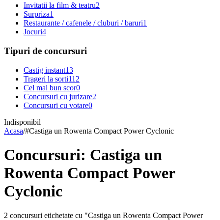
Invitatii la film & teatru
2
Surpriza
1
Restaurante / cafenele / cluburi / baruri
1
Jocuri
4
Tipuri de concursuri
Castig instant
13
Trageri la sorti
112
Cel mai bun scor
0
Concursuri cu jurizare
2
Concursuri cu votare
0
Indisponibil
Acasa
/
#
Castiga un Rowenta Compact Power Cyclonic
Concursuri: Castiga un
Rowenta Compact Power
Cyclonic
2 concursuri etichetate cu "Castiga un Rowenta Compact Power