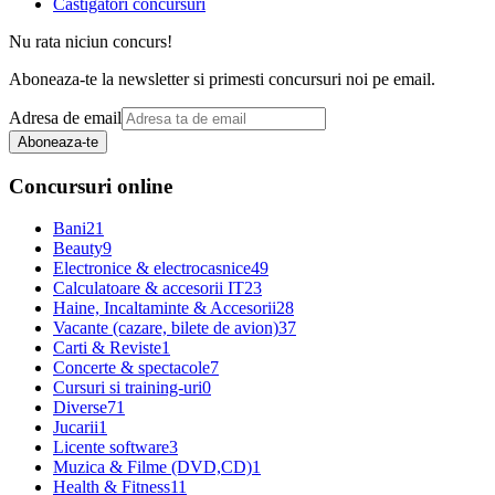
Castigatori concursuri
Nu rata niciun concurs!
Aboneaza-te la newsletter si primesti concursuri noi pe email.
Adresa de email
Aboneaza-te
Concursuri online
Bani
21
Beauty
9
Electronice & electrocasnice
49
Calculatoare & accesorii IT
23
Haine, Incaltaminte & Accesorii
28
Vacante (cazare, bilete de avion)
37
Carti & Reviste
1
Concerte & spectacole
7
Cursuri si training-uri
0
Diverse
71
Jucarii
1
Licente software
3
Muzica & Filme (DVD,CD)
1
Health & Fitness
11