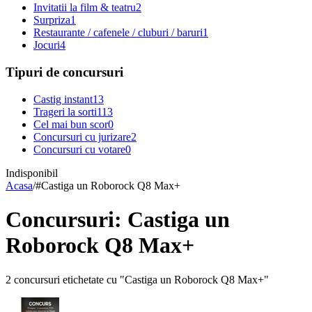
Invitatii la film & teatru
2
Surpriza
1
Restaurante / cafenele / cluburi / baruri
1
Jocuri
4
Tipuri de concursuri
Castig instant
13
Trageri la sorti
113
Cel mai bun scor
0
Concursuri cu jurizare
2
Concursuri cu votare
0
Indisponibil
Acasa
/
#
Castiga un Roborock Q8 Max+
Concursuri: Castiga un
Roborock Q8 Max+
2 concursuri etichetate cu "Castiga un Roborock Q8 Max+"