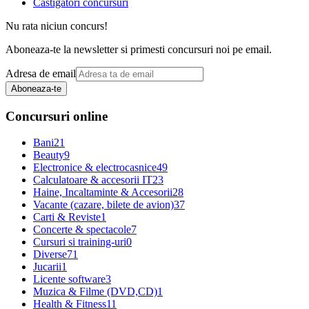
Castigatori concursuri
Nu rata niciun concurs!
Aboneaza-te la newsletter si primesti concursuri noi pe email.
Adresa de email
Aboneaza-te
Concursuri online
Bani
21
Beauty
9
Electronice & electrocasnice
49
Calculatoare & accesorii IT
23
Haine, Incaltaminte & Accesorii
28
Vacante (cazare, bilete de avion)
37
Carti & Reviste
1
Concerte & spectacole
7
Cursuri si training-uri
0
Diverse
71
Jucarii
1
Licente software
3
Muzica & Filme (DVD,CD)
1
Health & Fitness
11