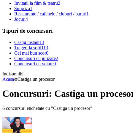
Invitatii la film & teatru
2
Surpriza
1
Restaurante / cafenele / cluburi / baruri
1
Jocuri
4
Tipuri de concursuri
Castig instant
13
Trageri la sorti
113
Cel mai bun scor
0
Concursuri cu jurizare
2
Concursuri cu votare
0
Indisponibil
Acasa
/
#
Castiga un procesor
Concursuri: Castiga un proceso
6 concursuri etichetate cu "Castiga un procesor"