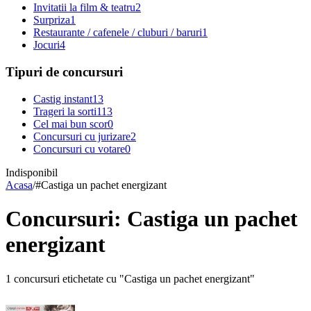
Invitatii la film & teatru
2
Surpriza
1
Restaurante / cafenele / cluburi / baruri
1
Jocuri
4
Tipuri de concursuri
Castig instant
13
Trageri la sorti
113
Cel mai bun scor
0
Concursuri cu jurizare
2
Concursuri cu votare
0
Indisponibil
Acasa
/
#
Castiga un pachet energizant
Concursuri: Castiga un pachet
energizant
1 concursuri etichetate cu "Castiga un pachet energizant"