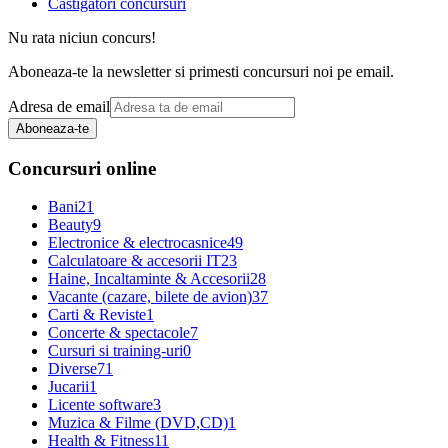
Castigatori concursuri
Nu rata niciun concurs!
Aboneaza-te la newsletter si primesti concursuri noi pe email.
Adresa de email
Aboneaza-te
Concursuri online
Bani
21
Beauty
9
Electronice & electrocasnice
49
Calculatoare & accesorii IT
23
Haine, Incaltaminte & Accesorii
28
Vacante (cazare, bilete de avion)
37
Carti & Reviste
1
Concerte & spectacole
7
Cursuri si training-uri
0
Diverse
71
Jucarii
1
Licente software
3
Muzica & Filme (DVD,CD)
1
Health & Fitness
11