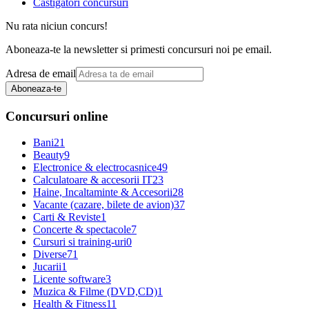
Castigatori concursuri
Nu rata niciun concurs!
Aboneaza-te la newsletter si primesti concursuri noi pe email.
Adresa de email
Aboneaza-te
Concursuri online
Bani
21
Beauty
9
Electronice & electrocasnice
49
Calculatoare & accesorii IT
23
Haine, Incaltaminte & Accesorii
28
Vacante (cazare, bilete de avion)
37
Carti & Reviste
1
Concerte & spectacole
7
Cursuri si training-uri
0
Diverse
71
Jucarii
1
Licente software
3
Muzica & Filme (DVD,CD)
1
Health & Fitness
11