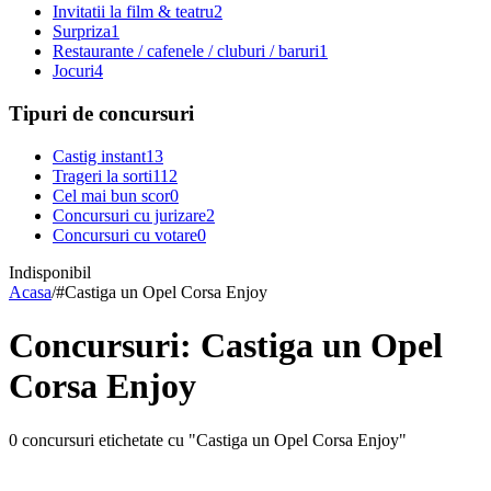
Invitatii la film & teatru
2
Surpriza
1
Restaurante / cafenele / cluburi / baruri
1
Jocuri
4
Tipuri de concursuri
Castig instant
13
Trageri la sorti
112
Cel mai bun scor
0
Concursuri cu jurizare
2
Concursuri cu votare
0
Indisponibil
Acasa
/
#
Castiga un Opel Corsa Enjoy
Concursuri: Castiga un Opel
Corsa Enjoy
0 concursuri etichetate cu "Castiga un Opel Corsa Enjoy"