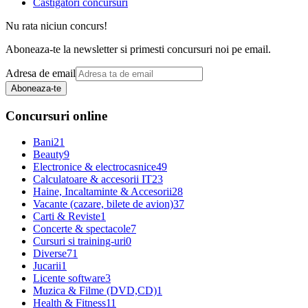
Castigatori concursuri
Nu rata niciun concurs!
Aboneaza-te la newsletter si primesti concursuri noi pe email.
Adresa de email
Aboneaza-te
Concursuri online
Bani
21
Beauty
9
Electronice & electrocasnice
49
Calculatoare & accesorii IT
23
Haine, Incaltaminte & Accesorii
28
Vacante (cazare, bilete de avion)
37
Carti & Reviste
1
Concerte & spectacole
7
Cursuri si training-uri
0
Diverse
71
Jucarii
1
Licente software
3
Muzica & Filme (DVD,CD)
1
Health & Fitness
11