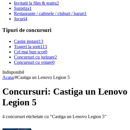
Invitatii la film & teatru
2
Surpriza
1
Restaurante / cafenele / cluburi / baruri
1
Jocuri
4
Tipuri de concursuri
Castig instant
13
Trageri la sorti
113
Cel mai bun scor
0
Concursuri cu jurizare
2
Concursuri cu votare
0
Indisponibil
Acasa
/
#
Castiga un Lenovo Legion 5
Concursuri: Castiga un Lenovo
Legion 5
4 concursuri etichetate cu "Castiga un Lenovo Legion 5"