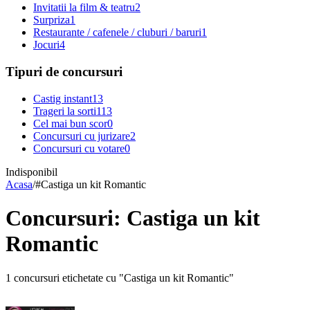
Invitatii la film & teatru
2
Surpriza
1
Restaurante / cafenele / cluburi / baruri
1
Jocuri
4
Tipuri de concursuri
Castig instant
13
Trageri la sorti
113
Cel mai bun scor
0
Concursuri cu jurizare
2
Concursuri cu votare
0
Indisponibil
Acasa
/
#
Castiga un kit Romantic
Concursuri: Castiga un kit
Romantic
1 concursuri etichetate cu "Castiga un kit Romantic"