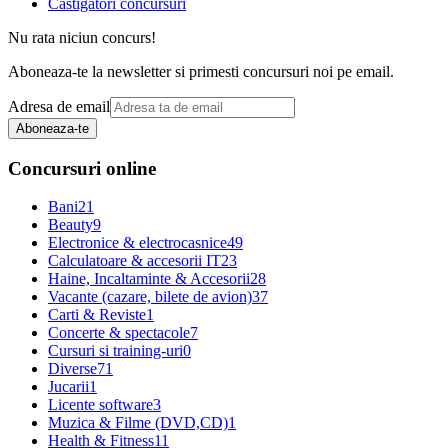
Castigatori concursuri
Nu rata niciun concurs!
Aboneaza-te la newsletter si primesti concursuri noi pe email.
Adresa de email
Aboneaza-te
Concursuri online
Bani
21
Beauty
9
Electronice & electrocasnice
49
Calculatoare & accesorii IT
23
Haine, Incaltaminte & Accesorii
28
Vacante (cazare, bilete de avion)
37
Carti & Reviste
1
Concerte & spectacole
7
Cursuri si training-uri
0
Diverse
71
Jucarii
1
Licente software
3
Muzica & Filme (DVD,CD)
1
Health & Fitness
11