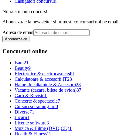
Castigatori concursuri
Nu rata niciun concurs!
Aboneaza-te la newsletter si primesti concursuri noi pe email.
Adresa de email
Aboneaza-te
Concursuri online
Bani
21
Beauty
9
Electronice & electrocasnice
49
Calculatoare & accesorii IT
23
Haine, Incaltaminte & Accesorii
28
Vacante (cazare, bilete de avion)
37
Carti & Reviste
1
Concerte & spectacole
7
Cursuri si training-uri
0
Diverse
71
Jucarii
1
Licente software
3
Muzica & Filme (DVD,CD)
1
Health & Fitness
11