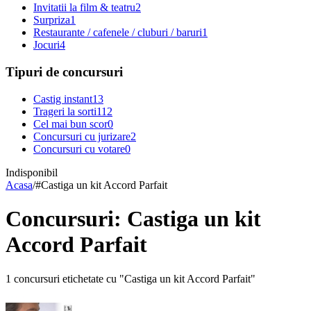
Invitatii la film & teatru
2
Surpriza
1
Restaurante / cafenele / cluburi / baruri
1
Jocuri
4
Tipuri de concursuri
Castig instant
13
Trageri la sorti
112
Cel mai bun scor
0
Concursuri cu jurizare
2
Concursuri cu votare
0
Indisponibil
Acasa
/
#
Castiga un kit Accord Parfait
Concursuri: Castiga un kit
Accord Parfait
1 concursuri etichetate cu "Castiga un kit Accord Parfait"