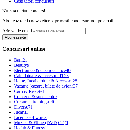
Castigatori concursuri
Nu rata niciun concurs!
Aboneaza-te la newsletter si primesti concursuri noi pe email.
Adresa de email
Aboneaza-te
Concursuri online
Bani
21
Beauty
9
Electronice & electrocasnice
49
Calculatoare & accesorii IT
23
Haine, Incaltaminte & Accesorii
28
Vacante (cazare, bilete de avion)
37
Carti & Reviste
1
Concerte & spectacole
7
Cursuri si training-uri
0
Diverse
71
Jucarii
1
Licente software
3
Muzica & Filme (DVD,CD)
1
Health & Fitness
11