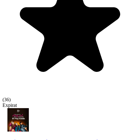
(
36
)
Expirat