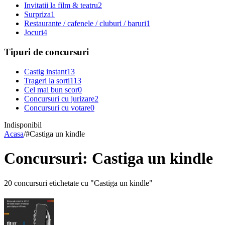
Invitatii la film & teatru
2
Surpriza
1
Restaurante / cafenele / cluburi / baruri
1
Jocuri
4
Tipuri de concursuri
Castig instant
13
Trageri la sorti
113
Cel mai bun scor
0
Concursuri cu jurizare
2
Concursuri cu votare
0
Indisponibil
Acasa
/
#
Castiga un kindle
Concursuri: Castiga un kindle
20 concursuri etichetate cu "Castiga un kindle"